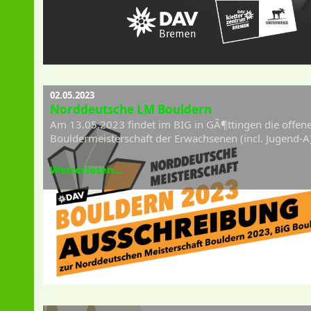
02.05.2023
Norddeutsche LM Bouldern
Am 13.05.2023 findet im BIG in GÃ¶ttingen die offen
Bouldermeisterschaft der Erwachsenen (incl. Jugend-A)
Weiterlesen...