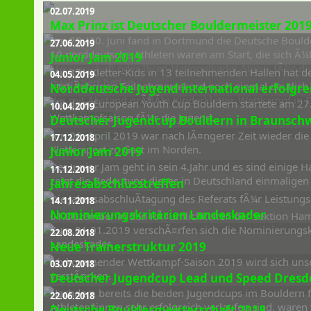
02.07.2019
Max Prinz ist Deutscher Bouldermeister 201
Am 29./30. Juni fand in Dortmund die Deutsche Boulde
27.06.2019
10 norddeutsche Athleten waren am Start, die sich Ã
Junior Jam 2019
Meisterschaft oder Ihren Nationalkader-Status fÃ¼r d
Mit 371 Kletter-Kids in 13 teilnehmenden Hallen hat d
04.05.2019
qualifiziert hatten.
letztjÃ¤hrigen Teilnehmerrekord noch einmal deutlich
Norddeutsche Jugend international erfolgre
der mit Abstand grÃ¶Ãte Kinderkletter-Wettkampf in 
Mit dem European Youth Cup Bouldern startete am 27./
10.04.2019
Weiterlesen...
Wettkampfsaison fÃ¼r die Jugend.
Deutscher Jugendcup Bouldern in Braunsch
Weiterlesen...
Am 06. April 2019 war nach lÃ¤ngerer Zeit wieder di
17.12.2018
Weiterlesen...
Klettersport zu Gast im Norden.
Junior Jam 2019
Der Junior Jam geht in sein 4.Jahr und es sind einige H
11.12.2018
Weiterlesen...
zeigt die Bedeutung dieses in Deutschland einmalige
Jahresabschlusstreffen
Die JahresabschluÃtagung des Referats fÃ¼r Leistungs
14.11.2018
Weiterlesen...
Nominierungskriterien Landeskader
01.Dezember in den RÃ¤umlichkeiten der Sektion Ham
Zum 01.01.2019 verschÃ¤rfen sich die Nominierungsk
22.08.2018
Landeskader.
Neue Trainerstruktur 2019
Weiterlesen...
Ab kommender Wettkampf-Saison 2019 wird sich unse
03.07.2018
Weiterlesen...
verstÃ¤rken.
Deutscher Jugendcup Lead und Speed Dresd
Nachdem bereits die beiden Jugendcups im Bouldern 
22.06.2018
Weiterlesen...
Athleten*innen sehr erfolgreich verlaufen sind, waren 
Deutsche Bouldermeisterschaft 2018