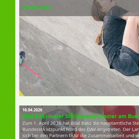
Weiterlesen...
16.04.2026
Bilal Balci neuer StÃ¼tzpunkttrainer am B
Zum 1. April 2026 hat Bilal Balci die hauptamtliche Ste
BundesstÃ¼tzpunkt Nord des DAV angetreten. Der La
sich bei den Partnern fÃ¼r die Zusammenarbeit und wÃ