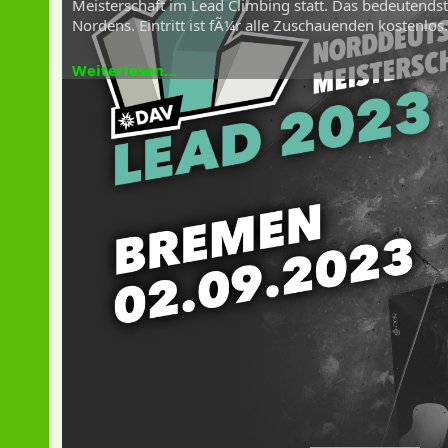
Meisterschaft im Lead Climbing statt. Das bedeutendste
Nordens. Eintritt ist fÃ¼r alle Zuschauenden kostenlos.
Weiterlesen...