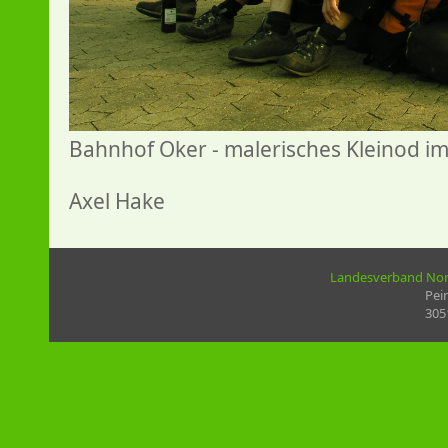
Bahnhof Oker - malerisches Kleinod im
Axel Hake
Landesverband Nord
Pei
305