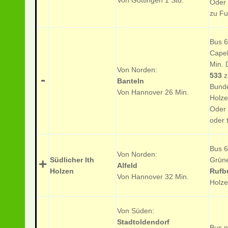
Von Göttingen 1 Std.
Oder 
zu Fu
Bus 
Cape
Min.
Von Norden:
533
z
-
Banteln
Bunde
Von Hannover 26 Min.
Holze
Oder 
oder 
Bus 6
Von Norden:
Südlicher Ith
Grüne
+
Alfeld
Holzen
Rufb
Von Hannover 32 Min.
Holze
Von Süden:
Stadtoldendorf
Bus n