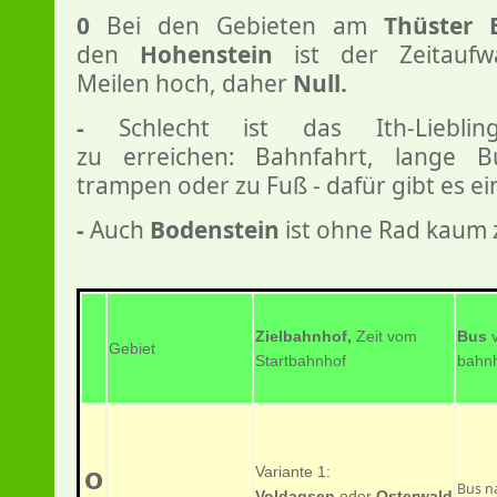
0
Bei den Gebieten am
Thüster 
den
Hohenstein
ist der Zeitaufw
Meilen hoch, daher
Null.
-
Schlecht ist das Ith-Liebling
zu erreichen: Bahnfahrt, lange B
trampen oder zu Fuß - dafür gibt es e
-
Auch
Bodenstein
ist ohne Rad kaum 
Zielbahnhof,
Zeit vom
Bus
Gebiet
Startbahnhof
bahnh
o
Variante 1:
Bus n
Voldagsen
oder
Osterwald