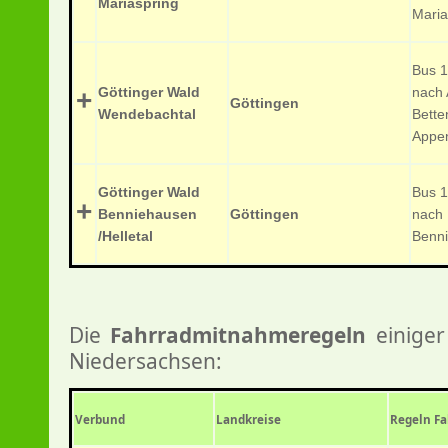
Mariaspring
Maria
Bus 1
Göttinger Wald
nach 
+
Göttingen
Wendebachtal
Bette
Appe
Göttinger Wald
Bus 1
+
Benniehausen
Göttingen
nach
/Helletal
Benn
Die
Fahrradmitnahmeregeln
einiger
Niedersachsen:
Verbund
Landkreise
Regeln F