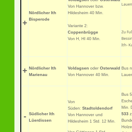
Lauen
Von Hannover bzw.
Nördlicher Ith
Hildesheim 40 Min.
Bisperode
+
Variante 2:
Zu Fu
Coppenbrügge
Bessi
Von H, HI 40 Min.
Ith-
Nördlicher Ith
Voldagsen
oder
Osterwald
Bus 
+
Marienau
Von Hannover 40 Min.
Lauen
Bus 
Esch
Von
Min.
Süden:
Stadtoldendorf
Südlicher Ith
533
z
-
Von Hannover und
Lüerdissen
Bunde
Hildesheim
1 Std. 12 Min.
Holze