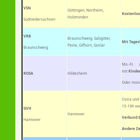
VSN
Göttingen, Northeim,
Kostenlos
Holzminden
Südniedersachsen
VRB
Braunschweig, Salzgitter,
Mit Tages
Peine, Gifhorn, Goslar
Braunschweig
Mo.-Fr.
mit
Kinder
ROSA
Hildesheim
Oder mona
Üstra und
15-19h ver
GVH
Hannover
Verbund 6
Hannover
Andere Ze