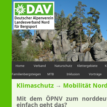
Home
Verband
Naturschutz
Klettergebiete
K
Familienbergsteigen
MTB
Inklusion
Vorträge
→
Klimaschutz
Mobilität Nor
Mit dem ÖPNV zum norddeuts
einfach geht das?